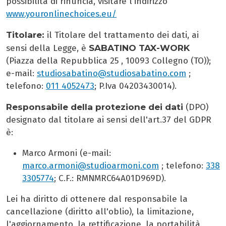
possibilità di rinuncia, visitare l'indirizzo
www.youronlinechoices.eu/
Titolare:
il Titolare del trattamento dei dati, ai
SABATINO TAX-WORK
sensi della Legge, è
(Piazza della Repubblica 25 , 10093 Collegno (TO));
e-mail:
studiosabatino@studiosabatino.com
;
telefono:
011 4052473
; P.Iva 04203430014).
Responsabile della protezione dei dati
(DPO)
designato dal titolare ai sensi dell'art.37 del GDPR
è:
Marco Armoni (e-mail:
marco.armoni@studioarmoni.com
; telefono:
338
3305774
; C.F.: RMNMRC64A01D969D).
Lei ha diritto di ottenere dal responsabile la
cancellazione (diritto all'oblio), la limitazione,
l'aggiornamento, la rettificazione, la portabilità,