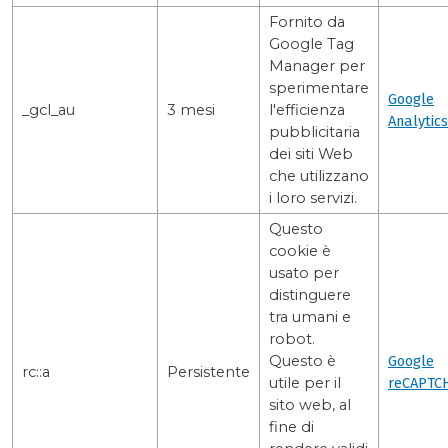
Fornito da
Google Tag
Manager per
sperimentare
Google
_gcl_au
3 mesi
l'efficienza
Analytics
pubblicitaria
dei siti Web
che utilizzano
i loro servizi.
Questo
cookie è
usato per
distinguere
tra umani e
robot.
Questo è
Google
rc::a
Persistente
utile per il
reCAPTC
sito web, al
fine di