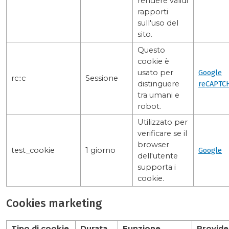
rendere validi
rapporti
sull'uso del
sito.
Questo
cookie è
usato per
Google
rc::c
Sessione
distinguere
reCAPTC
tra umani e
robot.
Utilizzato per
verificare se il
browser
test_cookie
1 giorno
Google
dell'utente
supporta i
cookie.
Cookies marketing
Tipo di cookie
Durata
Funzione
Provide