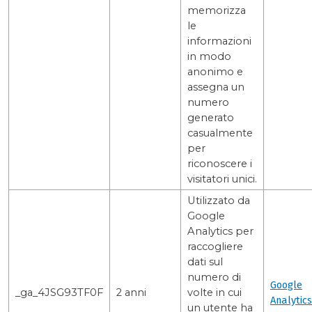
memorizza
le
informazioni
in modo
anonimo e
assegna un
numero
generato
casualmente
per
riconoscere i
visitatori unici.
Utilizzato da
Google
Analytics per
raccogliere
dati sul
numero di
Google
_ga_4JSG93TF0F
2 anni
volte in cui
Analytics
un utente ha