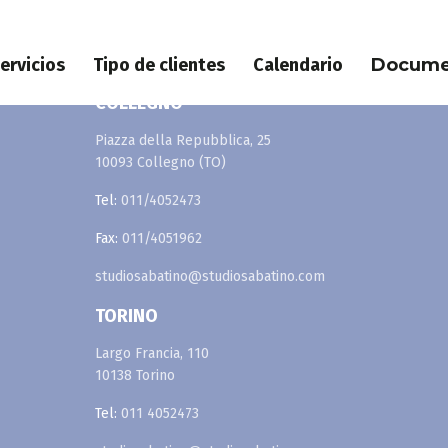
io Sabatino
ervicios
Tipo de clientes
Calendario
Docume
COLLEGNO
Piazza della Repubblica, 25
10093 Collegno (TO)
Tel:
011/4052473
Fax:
011/4051962
studiosabatino@studiosabatino.com
TORINO
Largo Francia, 110
10138 Torino
Tel:
011 4052473