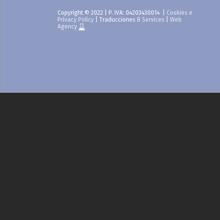
Copyright © 2022 | P. IVA: 04203430014 |
Cookies e
Privacy Policy
| Traducciones
B Services
|
Web
Agency