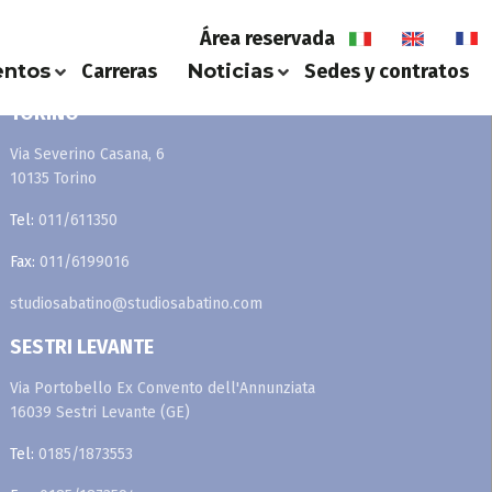
Area riservata
Área reservada
it
en
fr
ntos
Carreras
Noticias
Sedes y contratos
TORINO
Via Severino Casana, 6
10135 Torino
Tel:
011/611350
Fax:
011/6199016
studiosabatino@studiosabatino.com
SESTRI LEVANTE
Via Portobello Ex Convento dell'Annunziata
16039 Sestri Levante (GE)
Tel:
0185/1873553