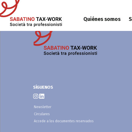
Skip to main content
navbar stud
Quiénes somos
S
SÍGUENOS
Newsletter
Circulares
Accede a los documentes reservados